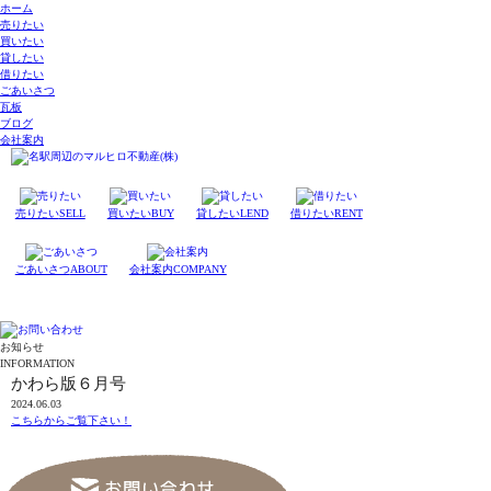
ホーム
売りたい
買いたい
貸したい
借りたい
ごあいさつ
瓦板
ブログ
会社案内
売りたい
SELL
買いたい
BUY
貸したい
LEND
借りたい
RENT
ごあいさつ
ABOUT
会社案内
COMPANY
お知らせ
INFORMATION
かわら版６月号
2024.06.03
こちらからご覧下さい！